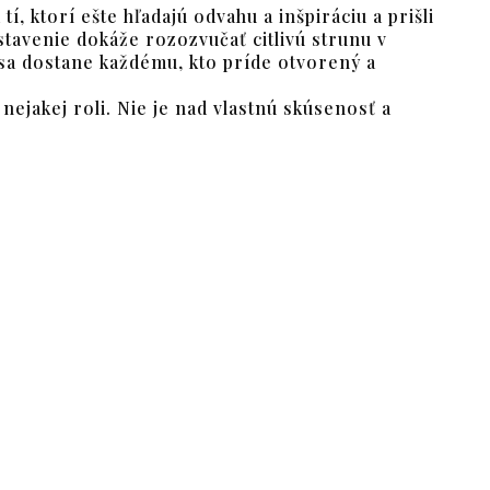
í, ktorí ešte hľadajú odvahu a inšpiráciu a prišli
stavenie dokáže rozozvučať citlivú strunu v
sa dostane každému, kto príde otvorený a
ejakej roli. Nie je nad vlastnú skúsenosť a