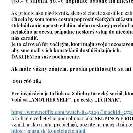
(30.- € záloha, 50.-€ doplatíte osobne na mieste
Ak prídete ako návštevník, alebo si chcete skúsiť len za
Chcela by som touto cestou poprosiť všetkých zúčastne
Odchádzanie uprostred dňa, alebo neskorý príchod 
nejakého procesu, prípadne neskorý vstup do niečoho,
nás zaradiť.
Je to zároveň fér voči tým, ktorí majú svoje rozostave
aby sme mali v ich konštelácii dosť účinkujúcich.
ĎAKUJEM za vaše pochopenie.
Ak máte vážny záujem, prosím prihlasujte sa mi
0911 766 284
Pre inšpiráciu je tu link na 8 dielny turecký seriál,
Volá sa „ANOTHER SELF“, po česky „JÁ JINAK“.
https://www.netflix.com/watch/
81452291?trackId=255
Ak chcete vedieť viac podrobností ako
SKUPINOVÉ RO
vznikli a ako u mňa prebiehajú, pozrite na mojej stránke 
https://3ruza.sk/Konstelacie.
html