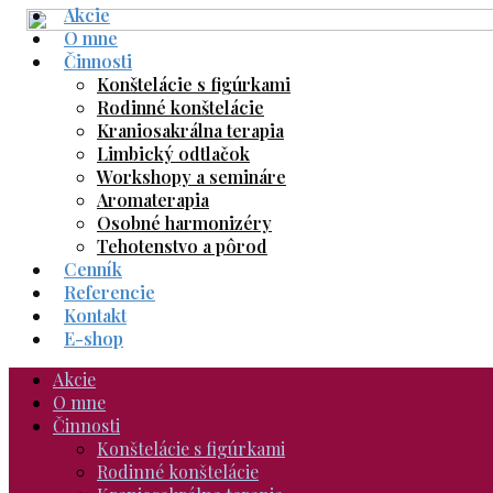
Akcie
Skip
O mne
to
Činnosti
content
Konštelácie s figúrkami
Rodinné konštelácie
Kraniosakrálna terapia
Limbický odtlačok
Workshopy a semináre
Aromaterapia
Osobné harmonizéry
Tehotenstvo a pôrod
Cenník
Referencie
Kontakt
E-shop
Akcie
O mne
Činnosti
Konštelácie s figúrkami
Rodinné konštelácie