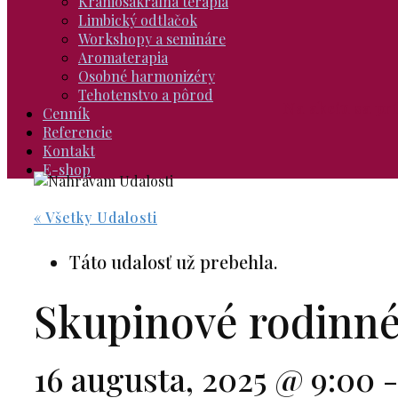
Kraniosakrálna terapia
Limbický odtlačok
Workshopy a semináre
Aromaterapia
Osobné harmonizéry
Tehotenstvo a pôrod
Na akciu sa pr
Cenník
Referencie
Kontakt
E-shop
« Všetky Udalosti
Táto udalosť už prebehla.
Skupinové rodinn
16 augusta, 2025 @ 9:00