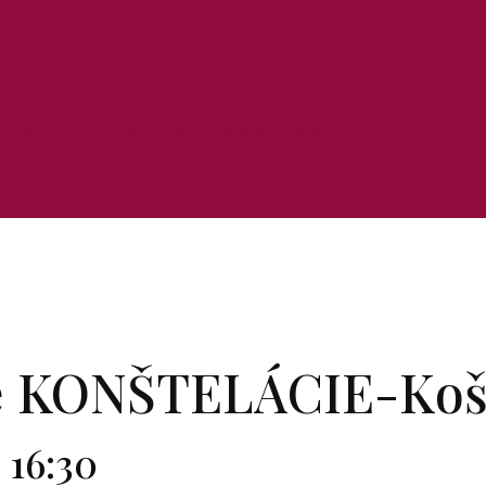
ihlasujte emailom: kontakt@3ruza.sk alebo telefonick
é KONŠTELÁCIE-Koš
-
16:30