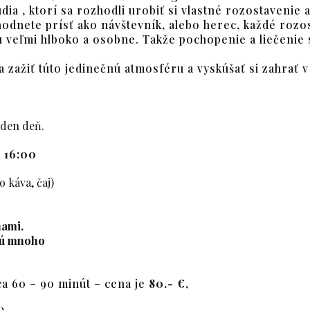
a , ktorí sa rozhodli urobiť si vlastné rozostavenie a t
zhodnete prísť ako návštevník, alebo herec, každé rozo
veľmi hlboko a osobne. Takže pochopenie a liečenie 
ažiť túto jedinečnú atmosféru a vyskúšať si zahrať v n
eden deň.
a
16:00
 káva, čaj)
nami.
esú mnoho
ca 60 – 90 minút –
cena je
80.- €
,