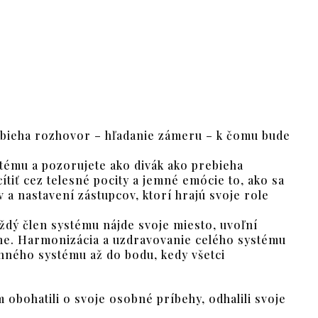
ebieha rozhovor – hľadanie zámeru – k čomu bude
tému a pozorujete ako divák ako prebieha
tiť cez telesné pocity a jemné emócie to, ako sa
v a nastavení zástupcov, ktorí hrajú svoje role
aždý člen systému nájde svoje miesto, uvoľní
dne. Harmonizácia a uzdravovanie celého systému
inného systému až do bodu, kedy všetci
 obohatili o svoje osobné príbehy, odhalili svoje