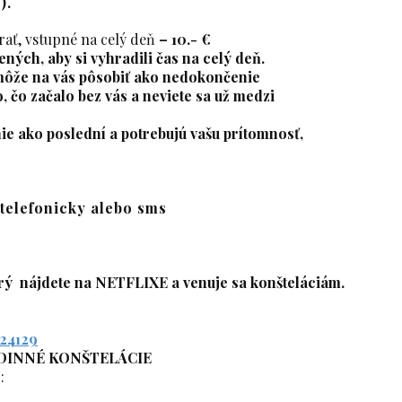
).
hrať, vstupné na celý deň
– 10.- €
ných, aby si vyhradili čas na celý deň.
môže na vás pôsobiť ako nedokončenie
 čo začalo bez vás a neviete sa už medzi
nie ako poslední a potrebujú vašu prítomnosť,
 telefonicky alebo sms
 ktorý nájdete na NETFLIXE a venuje sa konšteláciám.
824129
DINNÉ KONŠTELÁCIE
: