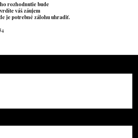
ojho rozhodnutie bude
vrdíte váš záujem
de je potrebné zálohu uhradiť.
84