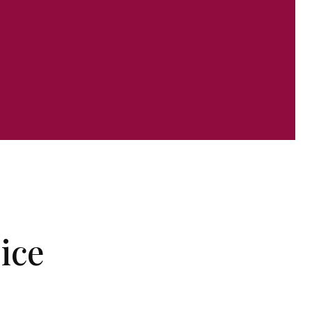
y: 0911 766 284
ice