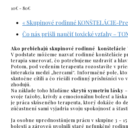
10€ - 80€
«
Skupinové rodinné KONŠTELÁCIE-Pre
Čo nás prišli naučiť toxické vzťahy 
Ako prebiehajú skupinové rodinné konštelácie 
V podstate môžeme nazvať rodinné konštelácie p
terapia smerovať, čo potrebujeme uzdraviť a hlav
Potom, pod vedením terapeuta rozostavíte v prie
interakcia medzi „hercami“. Informačné pole, kto
skutočne cítili a čo riešili rodinný príslušníci v
zhodujú.
Na základe toho hľadáme
skrytú symetriu lásky
–
svoje ťažoby, krivdy a emocionálnu bolesť a lás
je práca skúseného terapeuta, ktorý dokáže do de
zúčastnení sami vyjadria svoju spokojnosť a šťast
Ja osobne uprednostňujem prácu v skupine 3 – 15 ľ
bolesti a zároveň uvolnili staré nefunkčné rodin