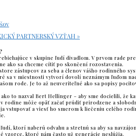
šov
– TOXICKÝ PARTNERSKÝ VZŤAH
»
?
rebiehajúce v skupine ľudí divadlom. V prvom rade pr
ne ako sa chceme cítiť po skončení rozostavenia.
store zástupcov za seba a členov vášho rodinného sys
ré sa v miestnosti vytvorí dovolí neznámym ľuďom nací
o vašom rode. Je to až neuveriteľné ako sa popisy pocito
 ako to nazval Bert Hellinger – aby sme docielili, že k
ka v rodine môže opäť začať prúdiť prirodzene a slobo
ja vstupovať a viesť ho smerom k liečeniu celého rod
ie.
udí, ktorí naberú odvahu a stretnú sa aby sa navzájom
né vzorce, ktoré nám často už generácie neslúžia.