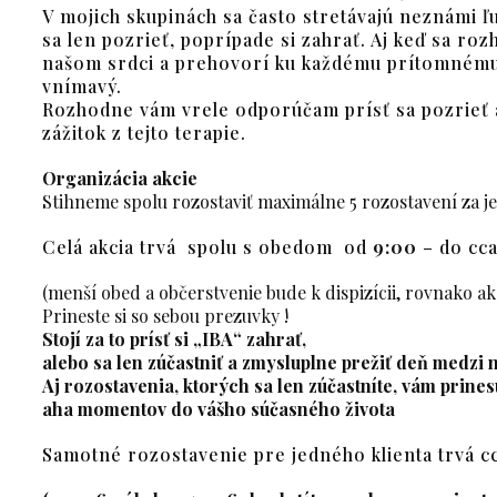
V mojich skupinách sa často stretávajú neznámi ľudi
sa len pozrieť, poprípade si zahrať. Aj keď sa ro
našom srdci a prehovorí ku každému prítomnému 
vnímavý.
Rozhodne vám vrele odporúčam prísť sa pozrieť a z
zážitok z tejto terapie.
Organizácia akcie
Stihneme spolu rozostaviť maximálne 5 rozostavení za j
Celá akcia trvá spolu s obedom od
9:00
– do cc
(menší obed a občerstvenie bude k dispizícii, rovnako ako
Prineste si so sebou prezuvky !
Stojí za to prísť
si „IBA“ zahrať,
alebo sa len zúčastniť a zmysluplne prežiť deň medzi 
Aj rozostavenia, ktorých sa len zúčastníte, vám prin
aha momentov do vášho súčasného života
Samotné rozostavenie pre jedného klienta trvá c