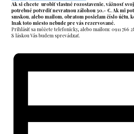
Ak si chcete urobiť vlastné rozostavenie, vážnosť sv
potrebné potvrdiť nevratnou zálohou 30.- €. Ak mi pot
smskou, alebo mailom, obratom posielam číslo účtu, k
Inak toto miesto nebude pre vás rezervované.
Prihlásiť sa môžete telefonicky, alebo mailom: 0911 766 2
S láskou Vás budem sprevádzať.