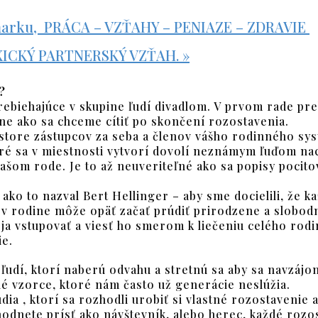
marku, PRÁCA – VZŤAHY – PENIAZE – ZDRAVIE
 TOXICKÝ PARTNERSKÝ VZŤAH.
»
?
rebiehajúce v skupine ľudí divadlom. V prvom rade pr
ne ako sa chceme cítiť po skončení rozostavenia.
store zástupcov za seba a členov vášho rodinného sys
ré sa v miestnosti vytvorí dovolí neznámym ľuďom nací
o vašom rode. Je to až neuveriteľné ako sa popisy pocito
 ako to nazval Bert Hellinger – aby sme docielili, že k
ka v rodine môže opäť začať prúdiť prirodzene a slobo
ja vstupovať a viesť ho smerom k liečeniu celého rod
ie.
udí, ktorí naberú odvahu a stretnú sa aby sa navzájom
né vzorce, ktoré nám často už generácie neslúžia.
a , ktorí sa rozhodli urobiť si vlastné rozostavenie a t
zhodnete prísť ako návštevník, alebo herec, každé rozo