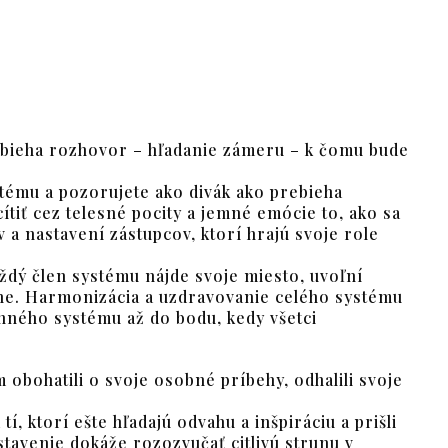
ebieha rozhovor – hľadanie zámeru – k čomu bude
tému a pozorujete ako divák ako prebieha
tiť cez telesné pocity a jemné emócie to, ako sa
v a nastavení zástupcov, ktorí hrajú svoje role
aždý člen systému nájde svoje miesto, uvoľní
dne. Harmonizácia a uzdravovanie celého systému
inného systému až do bodu, kedy všetci
 obohatili o svoje osobné príbehy, odhalili svoje
í, ktorí ešte hľadajú odvahu a inšpiráciu a prišli
stavenie dokáže rozozvučať citlivú strunu v