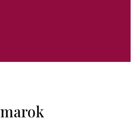
y: 0911 766 284
žmarok