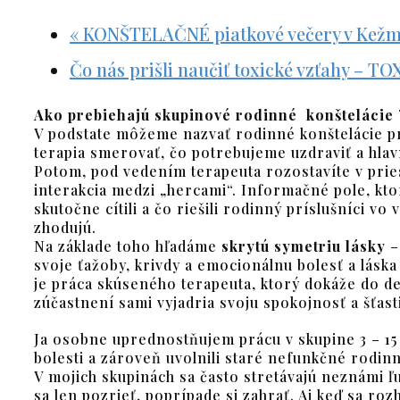
«
KONŠTELAČNÉ piatkové večery v Kež
Čo nás prišli naučiť toxické vzťahy –
Ako prebiehajú skupinové rodinné konštelácie 
V podstate môžeme nazvať rodinné konštelácie p
terapia smerovať, čo potrebujeme uzdraviť a hlav
Potom, pod vedením terapeuta rozostavíte v prie
interakcia medzi „hercami“. Informačné pole, kto
skutočne cítili a čo riešili rodinný príslušníci v
zhodujú.
Na základe toho hľadáme
skrytú symetriu lásky
–
svoje ťažoby, krivdy a emocionálnu bolesť a lás
je práca skúseného terapeuta, ktorý dokáže do de
zúčastnení sami vyjadria svoju spokojnosť a šťast
Ja osobne uprednostňujem prácu v skupine 3 – 15 ľ
bolesti a zároveň uvolnili staré nefunkčné rodin
V mojich skupinách sa často stretávajú neznámi ľudi
sa len pozrieť, poprípade si zahrať. Aj keď sa ro