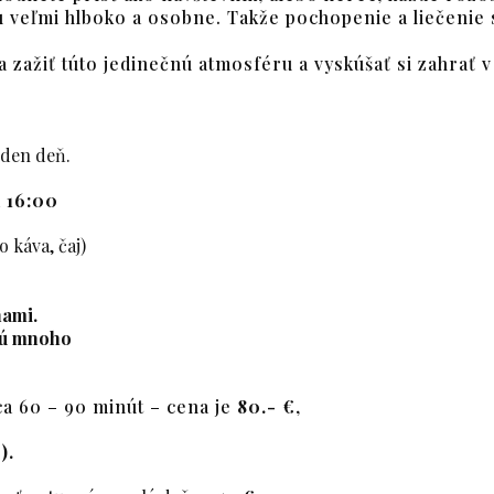
veľmi hlboko a osobne. Takže pochopenie a liečenie 
ažiť túto jedinečnú atmosféru a vyskúšať si zahrať v n
eden deň.
a
16:00
 káva, čaj)
nami.
esú mnoho
ca 60 – 90 minút –
cena je
80.- €
,
).