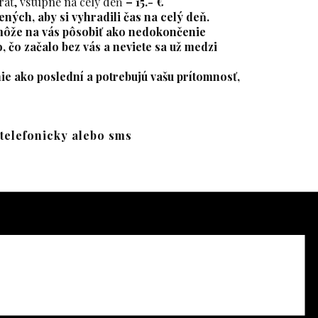
hrať, vstupné na celý deň
– 15.- €
ných, aby si vyhradili čas na celý deň.
môže na vás pôsobiť ako nedokončenie
 čo začalo bez vás a neviete sa už medzi
nie ako poslední a potrebujú vašu prítomnosť,
 telefonicky alebo sms