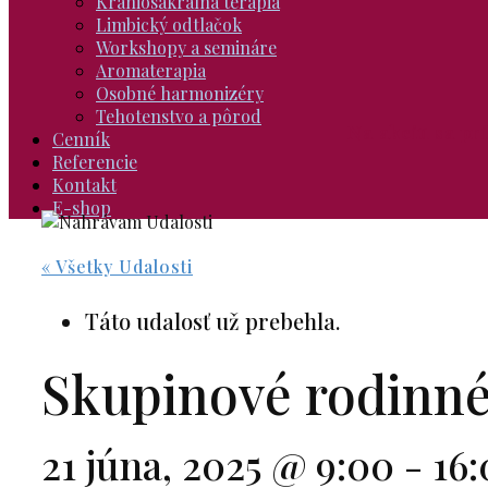
Kraniosakrálna terapia
Limbický odtlačok
Workshopy a semináre
Aromaterapia
Osobné harmonizéry
Tehotenstvo a pôrod
Na akciu sa pr
Cenník
Referencie
Kontakt
E-shop
« Všetky Udalosti
Táto udalosť už prebehla.
Skupinové rodin
21 júna, 2025 @ 9:00
-
16