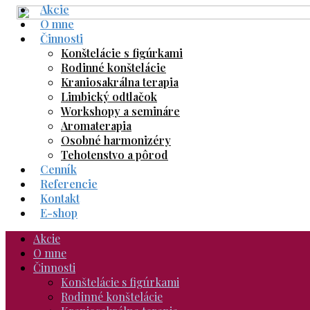
Akcie
Skip
O mne
to
Činnosti
content
Konštelácie s figúrkami
Rodinné konštelácie
Kraniosakrálna terapia
Limbický odtlačok
Workshopy a semináre
Aromaterapia
Osobné harmonizéry
Tehotenstvo a pôrod
Cenník
Referencie
Kontakt
E-shop
Akcie
O mne
Činnosti
Konštelácie s figúrkami
Rodinné konštelácie