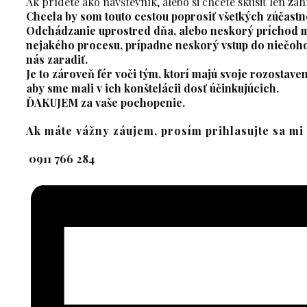
Ak prídete ako návštevník, alebo si chcete skúsiť len za
Chcela by som touto cestou poprosiť všetkých zúčastne
Odchádzanie uprostred dňa, alebo neskorý príchod 
nejakého procesu, prípadne neskorý vstup do niečoho,
nás zaradiť.
Je to zároveň fér voči tým, ktorí majú svoje rozostave
aby sme mali v ich konštelácii dosť účinkujúcich.
ĎAKUJEM za vaše pochopenie.
Ak máte vážny záujem, prosím prihlasujte sa mi
0911 766 284