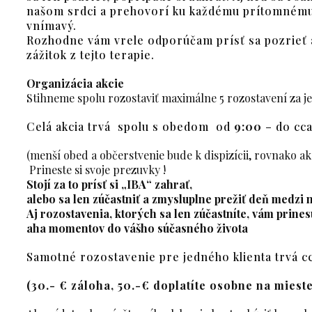
našom srdci a prehovorí ku každému prítomnému 
vnímavý.
Rozhodne vám vrele odporúčam prísť sa pozrieť a z
zážitok z tejto terapie.
Organizácia akcie
Stihneme spolu rozostaviť maximálne 5 rozostavení za j
Celá akcia trvá spolu s obedom od
9:00
– do cc
(menší obed a občerstvenie bude k dispizícii, rovnako ako
Prineste si svoje prezuvky !
Stojí za to prísť
si „IBA“ zahrať,
alebo sa len zúčastniť a zmysluplne prežiť deň medzi 
Aj rozostavenia, ktorých sa len zúčastníte, vám prin
aha momentov do vášho súčasného života
Samotné rozostavenie pre jedného klienta trvá c
(30.- € záloha, 50.-€ doplatíte osobne na mieste