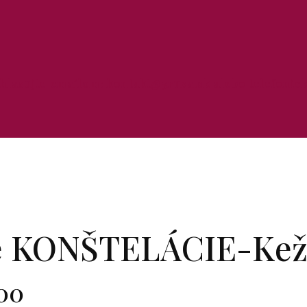
ihlasujte emailom: kontakt@3ruza.sk alebo telefonick
né KONŠTELÁCIE-Ke
:00