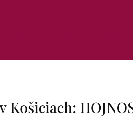
ihlasujte emailom: kontakt@3ruza.sk alebo telefonick
 v Košiciach: HOJNO