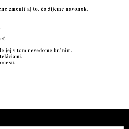
ene zmeniť aj to, čo žijeme navonok.
.
eť,
de jej v tom nevedome bránim.
teláciami.
rocesu.