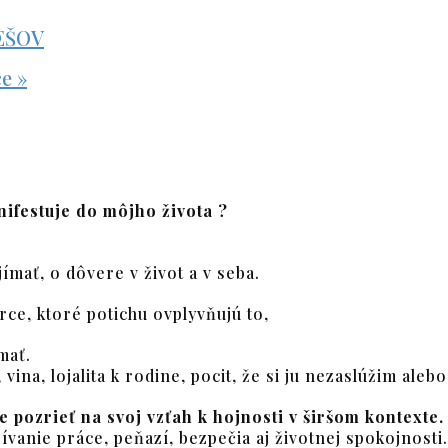
EŠOV
ce
»
nifestuje do môjho života ?
ímať, o dôvere v život a v seba.
ce, ktoré potichu ovplyvňujú to,
mať.
ina, lojalita k rodine, pocit, že si ju nezaslúžim aleb
pozrieť na svoj vzťah k hojnosti v širšom kontexte.
ívanie práce, peňazí, bezpečia aj životnej spokojnosti.