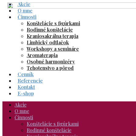
Akcie
Skip
O mne
to
Činnosti
content
Konštelácie s figúrkami
Rodinné konštelácie
Kraniosakrálna terapia
Limbický odtlačok
Workshopy a semináre
Aromaterapia
Osobné harmonizéry
Tehotenstvo a pôrod
Cenník
Referencie
Kontakt
E-shop
Akcie
O mne
Činnosti
Konštelácie s figúrkami
Rodinné konštelácie