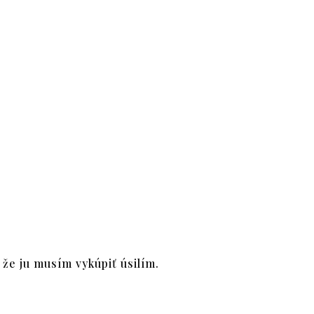
o že ju musím vykúpiť úsilím.