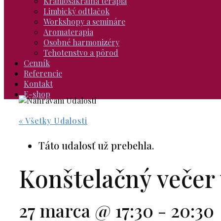
Kraniosakrálna terapia
Limbický odtlačok
Workshopy a semináre
Aromaterapia
Osobné harmonizéry
Tehotenstvo a pôrod
Na akciu sa pr
Cenník
Referencie
Kontakt
E-shop
« Všetky Udalosti
Táto udalosť už prebehla.
Konštelačný večer
27 marca @ 17:30
-
20:30