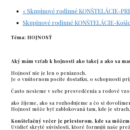
«
Skupinové rodinné KONŠTELÁCIE-PR
Skupinové rodinné KONŠTELÁCIE-Koši
Téma: HOJNOSŤ
Aký mám vzťah k hojnosti ako takej a ako sa ma
Hojnosť nie je len o peniazoch.
Je o vnútornom pocite dostatku, o schopnosti prij
Často nesieme v sebe presvedčenia a rodové vzor
ako žijeme, ako sa rozhodujeme a čo si dovolíme
Hojnosť môže byť zablokovaná tam, kde je strach, v
Konštelačný večer je priestorom, kde sa môžeme 
Uvidieť skryté súvislosti, ktoré formujú naše prež