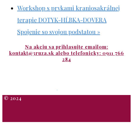
Workshop s prvkami kraniosakrálnej
terapie DOTYK-HĹBKA-DOVERA
Spojenie so svojou podstatou
»
Na akciu sa prihlasujte emailom:
kontakt@3ruza.sk alebo telefonicky: 0911 766
284
​© 2024