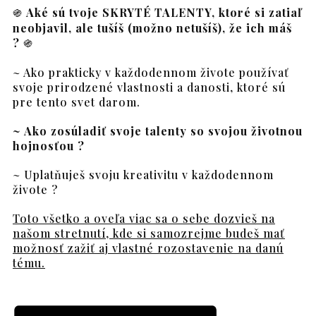
֍
Aké sú tvoje SKRYTÉ TALENTY, ktoré si zatiaľ
neobjavil, ale tušíš (možno netušíš), že ich máš
?
֍
~ Ako prakticky v každodennom živote používať
svoje prirodzené vlastnosti a danosti, ktoré sú
pre tento svet darom.
~ Ako zosúladiť svoje talenty so svojou životnou
hojnosťou ?
~ Uplatňuješ svoju kreativitu v každodennom
živote ?
Toto všetko a oveľa viac sa o sebe dozvieš na
našom stretnutí, kde si samozrejme budeš mať
možnosť zažiť aj vlastné rozostavenie na danú
tému.