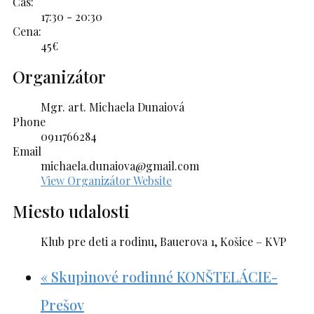
Čas:
17:30 - 20:30
Cena:
45€
Organizátor
Mgr. art. Michaela Dunaiová
Phone
0911766284
Email
michaela.dunaiova@gmail.com
View Organizátor Website
Miesto udalosti
Klub pre deti a rodinu, Bauerova 1, Košice – KVP
«
Skupinové rodinné KONŠTELÁCIE-
Prešov