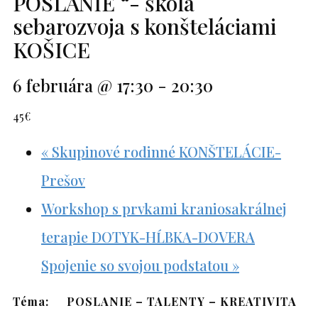
POSLANIE “- škola
sebarozvoja s konšteláciami
KOŠICE
6 februára @ 17:30
-
20:30
45€
«
Skupinové rodinné KONŠTELÁCIE-
Prešov
Workshop s prvkami kraniosakrálnej
terapie DOTYK-HĹBKA-DOVERA
Spojenie so svojou podstatou
»
Téma:
POSLANIE – TALENTY – KREATIVITA